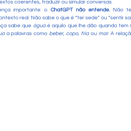
extos coerentes, traduzir ou simular conversas.
nça importante: o 
ChatGPT não entende. 
Não te
ontexto real. Não sabe o que é “ter sede” ou “sentir s
nça sabe que 
água
 é aquilo que lhe dão quando tem 
ua
 a palavras como 
beber
, 
copo
, 
fria
 ou 
mar
. A relaçã