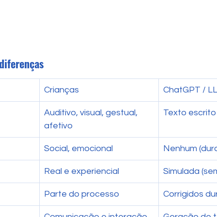
diferenças
Crianças
ChatGPT / L
Auditivo, visual, gestual, 
Texto escrito
afetivo
Social, emocional
Nenhum (dura
Real e experiencial
Simulada (se
Parte do processo
Corrigidos du
Comunicação e interação
Geração de t