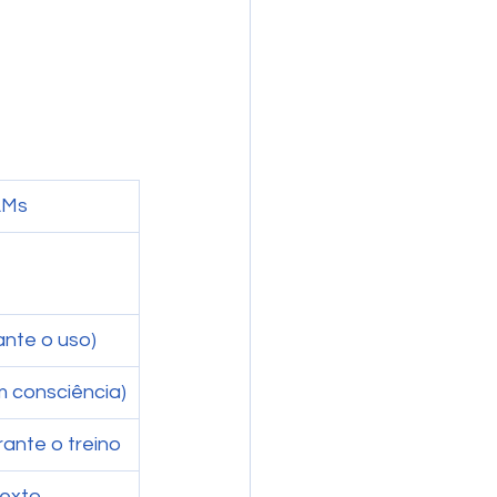
LMs
nte o uso)
m consciência)
rante o treino
exto