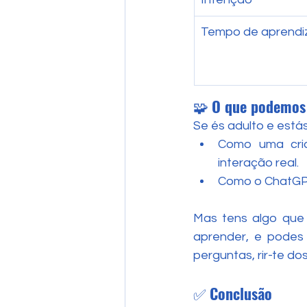
Tempo de aprend
🧩 
O que podemos 
Se és adulto e est
Como uma cria
interação real.
Como o ChatGPT,
Mas tens algo que
aprender, e podes 
perguntas, rir-te do
✅ 
Conclusão