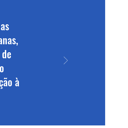
 as
anas,
 de
o
ção à