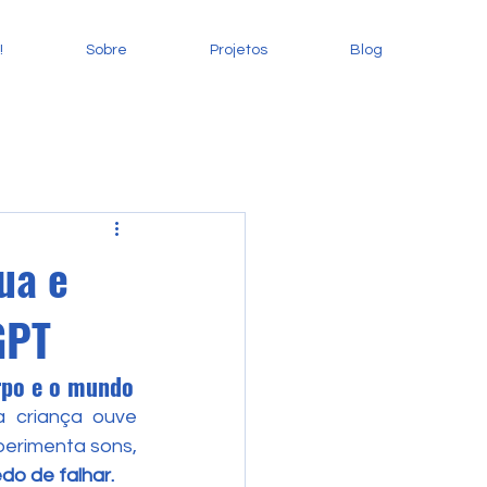
!
Sobre
Projetos
Blog
ua e
GPT
rpo e o mundo
 criança ouve 
perimenta sons, 
o de falhar.