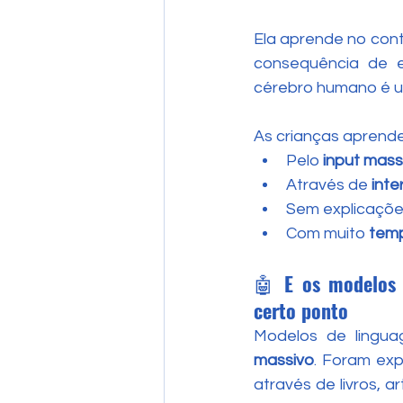
Ela aprende no cont
consequência de es
cérebro humano é u
As crianças aprend
Pelo 
input mass
Através de 
inte
Sem explicaçõe
Com muito 
temp
🤖 
E os modelos
certo ponto
Modelos de ling
massivo
. Foram exp
através de livros, a