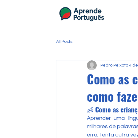
All Posts
Pedro Peixoto
4 de
Como as c
como faze
👶 
Como as crianç
Aprender uma líng
milhares de palavras
erra, tenta outra vez