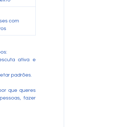
ses com 
vos
os:
scuta ativa e 
etar padrões.
por que queres 
pessoas, fazer 