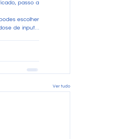
icado, passo a 
podes escolher 
dose de input… 
Ver tudo