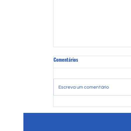
Comentários
Escreva um comentário
Vives em Portugal e ainda não
falas português? Este post é
para ti.