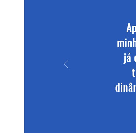
Ap
minh
já
t
dinâ