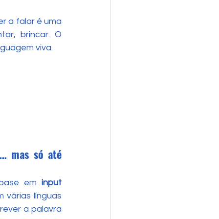
 a falar é uma 
r, brincar. O 
nguagem viva.
… mas só até 
 base em 
input 
várias línguas 
rever a palavra 