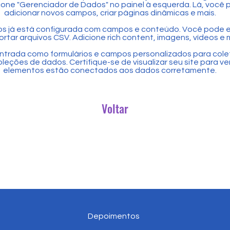
cone "Gerenciador de Dados" no painel à esquerda. Lá, você p
adicionar novos campos, criar páginas dinâmicas e mais.
s já está configurada com campos e conteúdo. Você pode 
ortar arquivos CSV. Adicione rich content, imagens, vídeos e 
ntrada como formulários e campos personalizados para cole
eções de dados. Certifique-se de visualizar seu site para ver
elementos estão conectados aos dados corretamente.
Voltar
Depoimentos