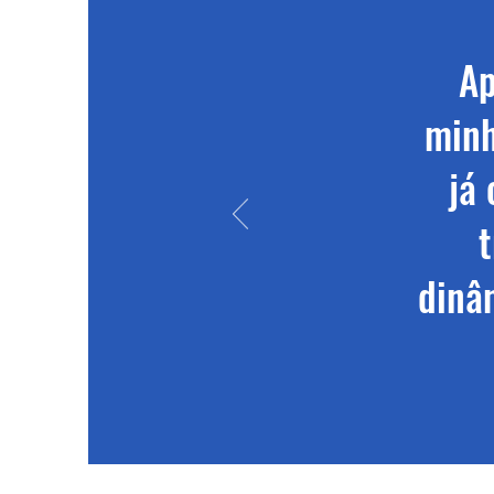
Ap
minh
já
t
dinâ