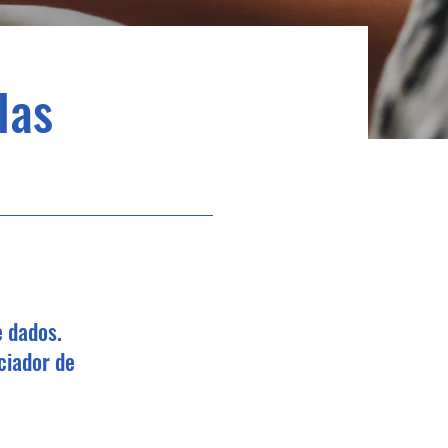
las
e dados.
ciador de