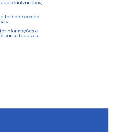
ode atualizar itens,
editar cada campo
mais.
tar informações e
ificar se todos os