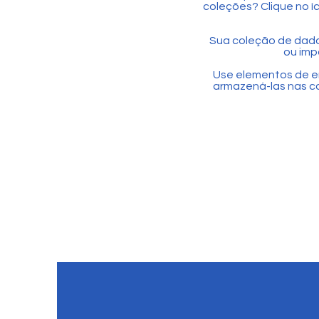
coleções? Clique no í
Sua coleção de dado
ou imp
Use elementos de e
armazená-las nas col