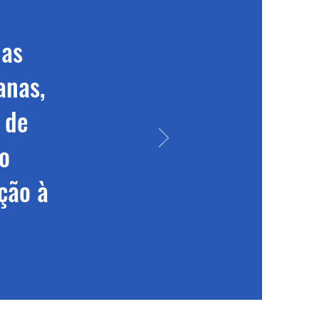
 as
anas,
 de
o
ção à