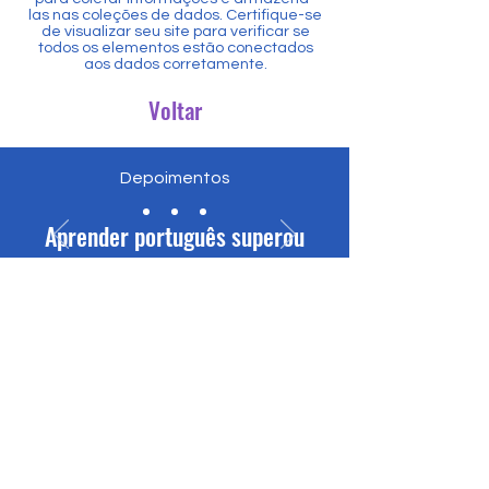
las nas coleções de dados. Certifique-se
de visualizar seu site para verificar se
todos os elementos estão conectados
aos dados corretamente.
Voltar
Depoimentos
Aprender português superou
todas as minhas expectativas.
Em poucas semanas, já
conseguia conversar com
Começa agora
colegas de trabalho
Política de Cookies
portugueses. As aulas são
Política de Privacidade
dinâmicas, práticas e com
© 2026 por Glorick
muita atenção à pronúncia.